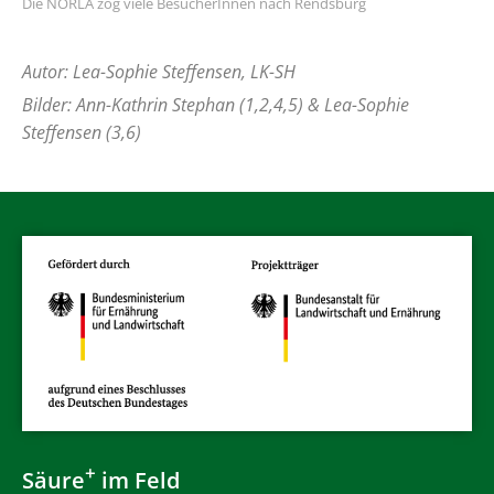
Die NORLA zog viele BesucherInnen nach Rendsburg
Autor: Lea-Sophie Steffensen, LK-SH
Bilder: Ann-Kathrin Stephan (1,2,4,5) & Lea-Sophie
Steffensen (3,6)
+
Säure
im Feld